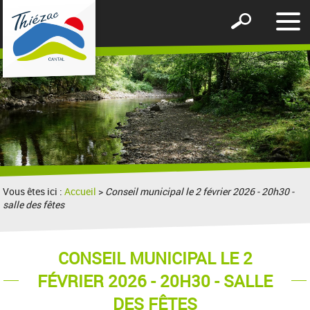
Affic
Afficher
le
le
men
formulaire
de
recherche
Vous êtes ici :
Accueil
>
Conseil municipal le 2 février 2026 - 20h30 -
salle des fêtes
CONSEIL MUNICIPAL LE 2
FÉVRIER 2026 - 20H30 - SALLE
DES FÊTES