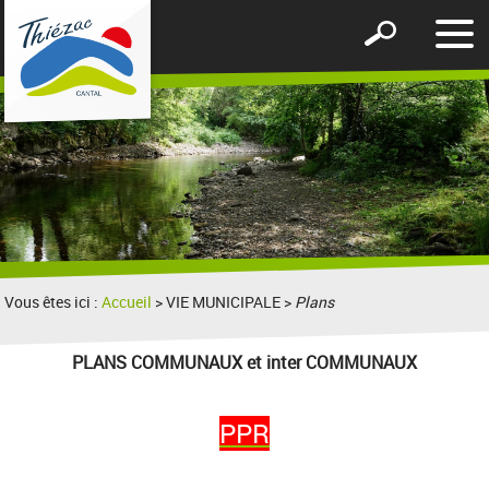
Affic
Afficher
le
le
men
formulaire
de
recherche
Vous êtes ici :
Accueil
> VIE MUNICIPALE >
Plans
PLANS COMMUNAUX et inter COMMUNAUX
PPR