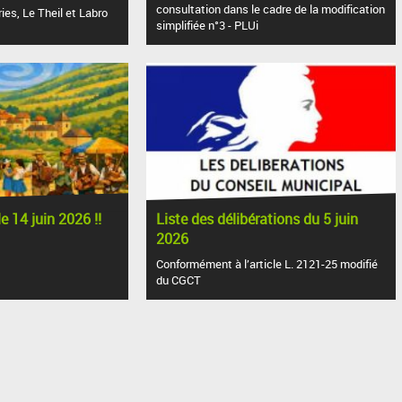
consultation dans le cadre de la modification
ies, Le Theil et Labro
simplifiée n°3 - PLUi
e 14 juin 2026 !!
Liste des délibérations du 5 juin
2026
Conformément à l’article L. 2121-25 modifié
du CGCT