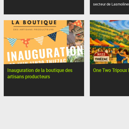
secteur de Lasmoliner
Inauguration de la boutique des
One Two Tripoux l
artisans producteurs