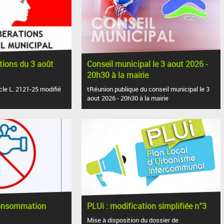
ations du 3 août
Conseil municipal le 3 aout 2026 -
20h30 à la mairie
cle L. 2121-25 modifié
tRéunion publique du conseil municipal le 3
aout 2026 - 20h30 à la mairie
consommation
PLUi : modification simplifiée n°3
Mise à disposition du dossier de