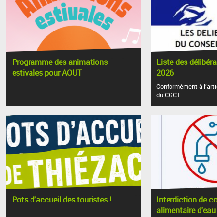
Programme des animations
Liste des délibér
estivales pour AOUT
2026
Conformément à l’arti
du CGCT
Pots d'accueil des touristes !
Interdiction de 
alimentaire d'eau