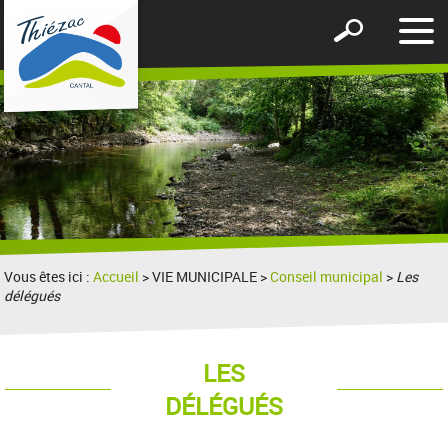
Affic
Afficher
le
le
men
formulaire
de
recherche
Vous êtes ici :
Accueil
> VIE MUNICIPALE >
Conseil municipal
>
Les
délégués
LES
DÉLÉGUÉS