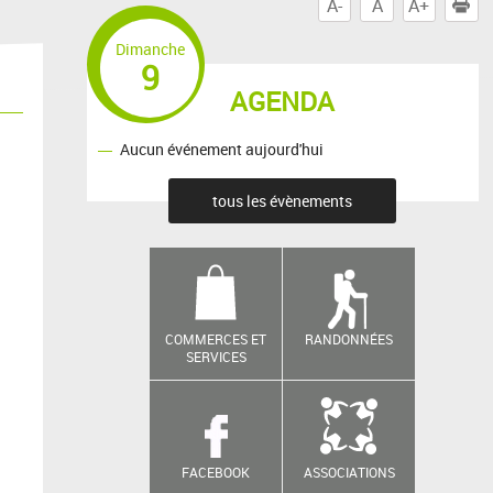
A-
A
A+
I
Dimanche
9
AGENDA
Aucun événement aujourd'hui
tous les évènements
COMMERCES ET
RANDONNÉES
SERVICES
FACEBOOK
ASSOCIATIONS