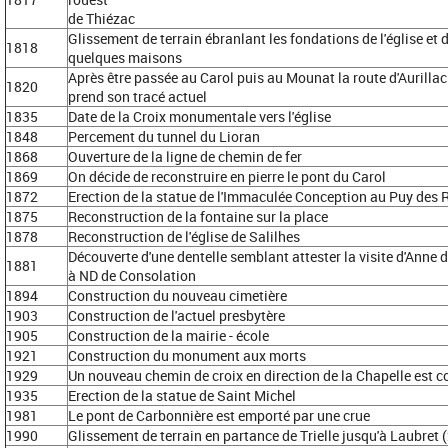
de Thiézac
Glissement de terrain ébranlant les fondations de l'église et 
1818
quelques maisons
Après être passée au Carol puis au Mounat la route d'Aurillac
1820
prend son tracé actuel
1835
Date de la Croix monumentale vers l'église
1848
Percement du tunnel du Lioran
1868
Ouverture de la ligne de chemin de fer
1869
On décide de reconstruire en pierre le pont du Carol
1872
Erection de la statue de l'Immaculée Conception au Puy des 
1875
Reconstruction de la fontaine sur la place
1878
Reconstruction de l'église de Salilhes
Découverte d'une dentelle semblant attester la visite d'Anne d
1881
à ND de Consolation
1894
Construction du nouveau cimetière
1903
Construction de l'actuel presbytère
1905
Construction de la mairie - école
1921
Construction du monument aux morts
1929
Un nouveau chemin de croix en direction de la Chapelle est c
1935
Erection de la statue de Saint Michel
1981
Le pont de Carbonnière est emporté par une crue
1990
Glissement de terrain en partance de Trielle jusqu'à Laubret 