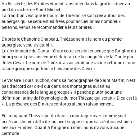
Au 6e siècle, des Ermites vinrent s'installer dans la grotte située au
pied du rocher de Saint Michel.
La tradition veut que le bourg de Thiézac se soit crée autour des
auberges qui se seraient édifiées pour accueillir les nombreux
pèlerins, venus se recommander à leurs prières.
D'après le Chanoine Chabeau, Thiézac serait le nom du premier
aubergiste venu s'y établir.
Le dictionnaire du Cantal réfute cette version et pense que l'origine du
bourg serait plus ancienne et daterait de la conquête de la Gaule par
Jules César. Le nom de Thiézac associerait une racine celtique et une
racine grecque signifiant « Lieu aimé des Dieux ».
Le Vicaire, Louis Buchon, dans sa monographie de Saint Martin, n'est
pas d'accord car dit-il qui dans nos montagnes aurait eu
connaissance de la langue grecque ? Il penche plutôt pour une
définition latine de l'étymologie du mot Thiézac qui serait « Dieu est là
». La présence des Ermites conforterait son raisonnement.
En imaginant Thiézac perdu dans la montagne avec comme seul
accès un chemin difficile, on peut supposer que sa création est bien
liée aux Ermites. Quant à l'origine du nom, nous n'avons aucune
certitude.