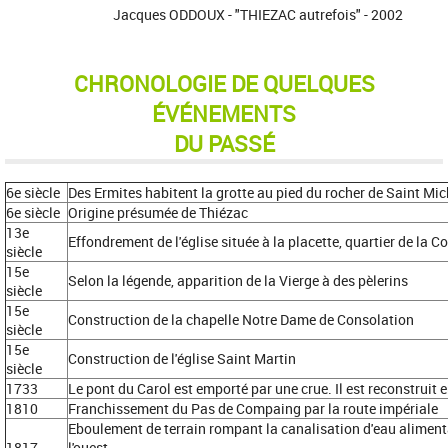
Jacques ODDOUX - "THIEZAC autrefois" - 2002
CHRONOLOGIE DE QUELQUES
ÉVÉNEMENTS
DU PASSÉ
6e siècle
Des Ermites habitent la grotte au pied du rocher de Saint Mic
6e siècle
Origine présumée de Thiézac
13e
Effondrement de l'église située à la placette, quartier de la C
siècle
15e
Selon la légende, apparition de la Vierge à des pèlerins
siècle
15e
Construction de la chapelle Notre Dame de Consolation
siècle
15e
Construction de l'église Saint Martin
siècle
1733
Le pont du Carol est emporté par une crue. Il est reconstruit 
1810
Franchissement du Pas de Compaing par la route impériale
Eboulement de terrain rompant la canalisation d'eau alimen
1817
l'ouest