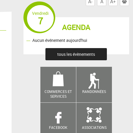
A-
A
A+
I
Vendredi
7
AGENDA
Aucun événement aujourd'hui
tous les évènements
COMMERCES ET
RANDONNÉES
SERVICES
FACEBOOK
ASSOCIATIONS