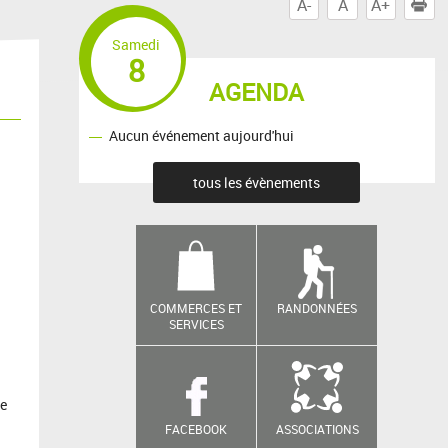
A-
A
A+
I
Samedi
8
AGENDA
Aucun événement aujourd'hui
tous les évènements
COMMERCES ET
RANDONNÉES
SERVICES
le
FACEBOOK
ASSOCIATIONS