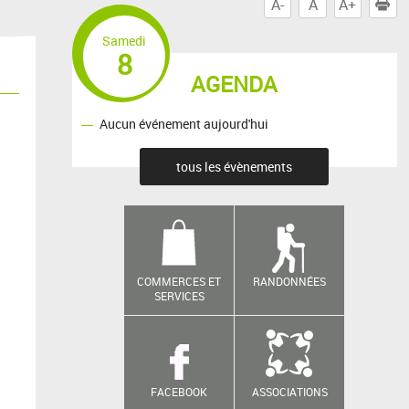
A-
A
A+
I
Samedi
8
AGENDA
Aucun événement aujourd'hui
tous les évènements
COMMERCES ET
RANDONNÉES
SERVICES
FACEBOOK
ASSOCIATIONS