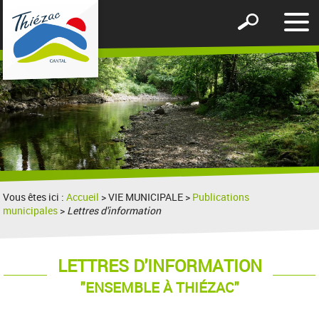
Affic
Afficher
le
le
men
formulaire
de
recherche
Vous êtes ici :
Accueil
> VIE MUNICIPALE >
Publications
municipales
>
Lettres d'information
LETTRES D'INFORMATION
"ENSEMBLE À THIÉZAC"