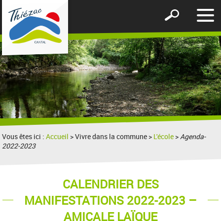
Affic
Afficher
le
le
men
formulaire
de
recherche
Vous êtes ici :
Accueil
> Vivre dans la commune >
L'école
>
Agenda-
2022-2023
CALENDRIER DES
MANIFESTATIONS 2022-2023 –
AMICALE LAÏQUE