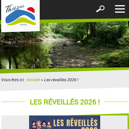
Affic
Afficher
le
le
men
formulaire
de
recherche
Vous êtes ici :
Accueil
>
Les réveillés 2026 !
LES RÉVEILLÉS 2026 !