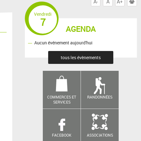
A-
A
A+
I
Vendredi
7
AGENDA
Aucun événement aujourd'hui
tous les évènements
COMMERCES ET
RANDONNÉES
SERVICES
FACEBOOK
ASSOCIATIONS