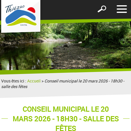
Affic
Afficher
le
le
men
formulaire
de
recherche
Vous êtes ici :
Accueil
>
Conseil municipal le 20 mars 2026 - 18h30 -
salle des fêtes
CONSEIL MUNICIPAL LE 20
MARS 2026 - 18H30 - SALLE DES
FÊTES