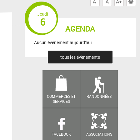
A-
A
A+
I
Jeudi
6
AGENDA
Aucun événement aujourd'hui
tous les évènements
COMMERCES ET
RANDONNÉES
SERVICES
FACEBOOK
ASSOCIATIONS