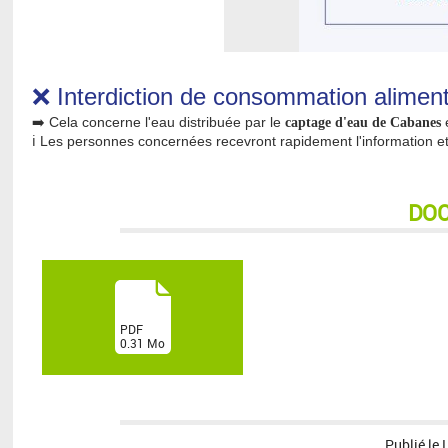
❌️ Interdiction de consommation aliment
➡️
Cela concerne l'eau distribuée par le
e
captage d'eau de Cabanes
ℹ️
Les personnes concernées recevront rapidement l'information et
DO
(
PDF
0.31
Mo
)
Publié le