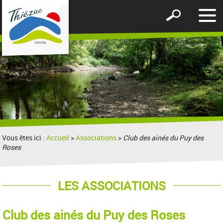
Affic
Afficher
le
le
men
formulaire
de
recherche
Vous êtes ici :
Accueil
>
Associations
>
Club des ainés du Puy des
Roses
LES ASSOCIATIONS
Club des ainés du Puy des Roses