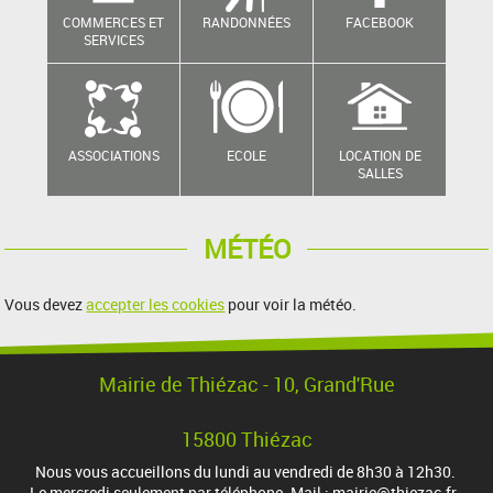
COMMERCES ET
RANDONNÉES
FACEBOOK
SERVICES
ASSOCIATIONS
ECOLE
LOCATION DE
SALLES
MÉTÉO
Vous devez
accepter les cookies
pour voir la météo.
Mairie de Thiézac - 10, Grand'Rue
15800 Thiézac
Nous vous accueillons du lundi au vendredi de 8h30 à 12h30.
Le mercredi seulement par téléphone. Mail : mairie@thiezac.fr