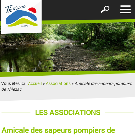
Affic
Afficher
le
le
men
formulaire
de
recherche
Vous êtes ici :
Accueil
>
Associations
>
Amicale des sapeurs pompiers
de Thiézac
LES ASSOCIATIONS
Amicale des sapeurs pompiers de