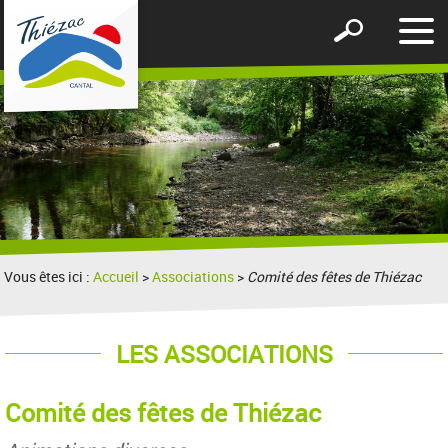
Affic
Afficher
le
le
men
formulaire
de
recherche
Vous êtes ici :
Accueil
>
Associations
>
Comité des fêtes de Thiézac
LES ASSOCIATIONS
Comité des fêtes de Thiézac