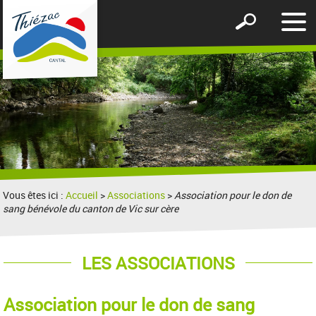
Affic
Afficher
le
le
men
formulaire
de
recherche
Vous êtes ici :
Accueil
>
Associations
>
Association pour le don de
sang bénévole du canton de Vic sur cère
LES ASSOCIATIONS
Association pour le don de sang