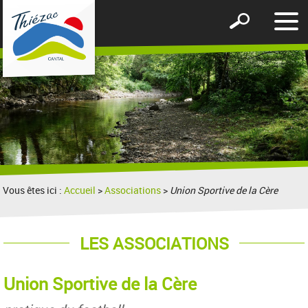
Affic
Afficher
le
le
men
formulaire
de
recherche
Vous êtes ici :
Accueil
>
Associations
>
Union Sportive de la Cère
LES ASSOCIATIONS
Union Sportive de la Cère