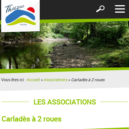
Affic
Afficher
le
le
men
formulaire
de
recherche
Vous êtes ici :
Accueil
>
Associations
>
Carladès à 2 roues
LES ASSOCIATIONS
Carladès à 2 roues