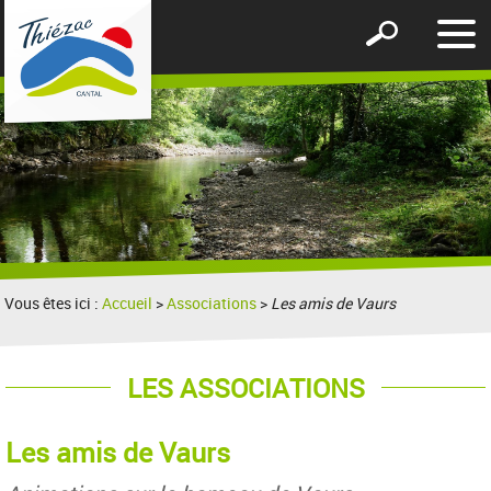
Affic
Afficher
le
le
men
formulaire
de
recherche
Vous êtes ici :
Accueil
>
Associations
>
Les amis de Vaurs
LES ASSOCIATIONS
Les amis de Vaurs