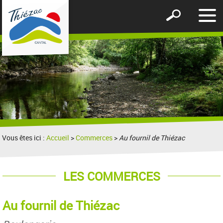
Affic
Afficher
le
le
men
formulaire
de
recherche
Vous êtes ici :
Accueil
>
Commerces
>
Au fournil de Thiézac
LES COMMERCES
Au fournil de Thiézac