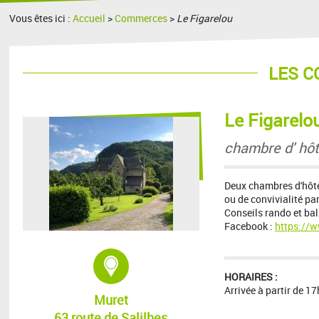
Vous êtes ici :
Accueil
>
Commerces
>
Le Figarelou
LES 
Le Figarelo
chambre d' hôt
Deux chambres d'hôte
ou de convivialité pa
Conseils rando et ba
Facebook :
https://
Adresse :
HORAIRES :
Arrivée à partir de 17
Muret
63 route de Salilhes