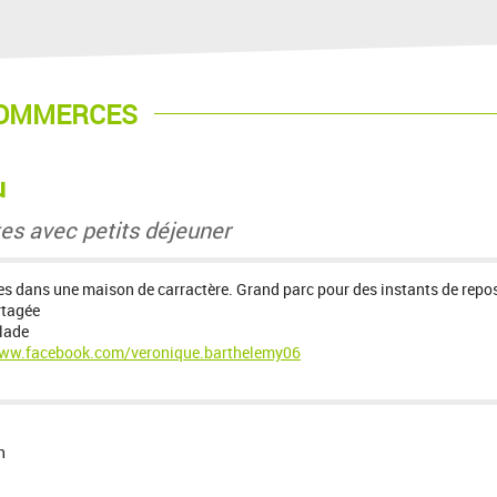
COMMERCES
u
es avec petits déjeuner
s dans une maison de carractère. Grand parc pour des instants de repo
rtagée
llade
www.facebook.com/veronique.barthelemy06
h