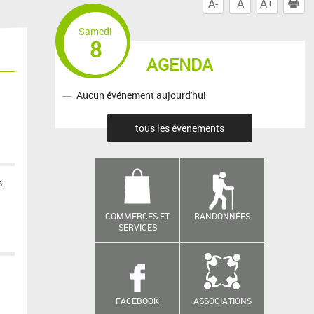
A-
A
A+
I
Samedi
8
AGENDA
Aucun événement aujourd'hui
tous les évènements
s
COMMERCES ET
RANDONNÉES
SERVICES
FACEBOOK
ASSOCIATIONS