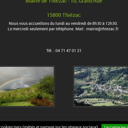
Mairie de Thiézac - 10, Grand'Rue
15800 Thiézac
Nous vous accueillons du lundi au vendredi de 8h30 à 12h30.
Le mercredi seulement par téléphone. Mail : mairie@thiezac.fr
Tél. : 04 71 47 01 21
urs
Plan du site
Mentions légales
Accessibilité
 cookies tiers (météo et partage sur les réseaux sociaux).
J'accepte les 