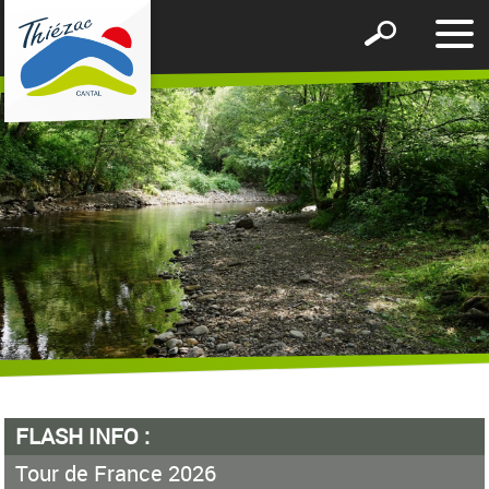
Affic
Afficher
le
le
men
formulaire
de
recherche
FLASH INFO :
Tour de France 2026