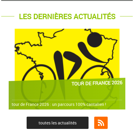
LES DERNIÈRES ACTUALITÉS
TOUR DE FRANCE 2026
tour de France 2026 : un parcours 100% cantalien !
toutes les actualités
Flux RSS