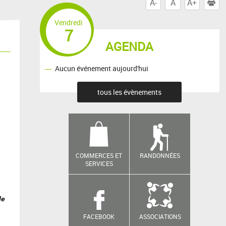
A-
A
A+
I
Vendredi
7
AGENDA
Aucun événement aujourd'hui
tous les évènements
COMMERCES ET
RANDONNÉES
SERVICES
le
FACEBOOK
ASSOCIATIONS