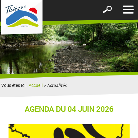
Affic
Afficher
le
le
men
formulaire
de
recherche
Vous êtes ici :
Accueil
>
Actualités
AGENDA DU 04 JUIN 2026