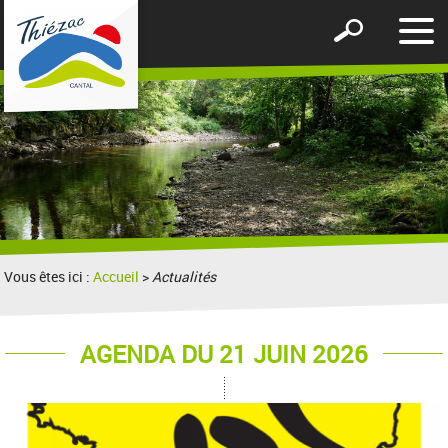
Affic
Afficher
le
le
men
formulaire
de
recherche
Vous êtes ici :
Accueil
>
Actualités
AGENDA DU 21 JUIN 2026